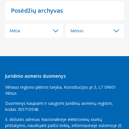
Posėdžių archyvas
Metai
Mėnuo
Visi
Visi
2026
2026 m. birželio mėn.
2025
2026 m. balandžio mėn.
2024
2026 m. kovo mėn.
Juridinio asmens duomenys
2023
2026 m. sausio mėn.
Vilniaus regiono plėtros taryba, Konstitucijos pr.3, LT 09601
2022
2025 m. gruodžio mėn.
Vilnius
2025 m. rugsėjo mėn.
Duomenys kaupiami ir saugomi Juridinių asmenų registre,
2025 m. birželio mėn.
kodas 305710548.
2025 m. balandžio mėn.
E. dėžutės adresas Nacionalinėje elektroninių siuntų
2025 m. kovo mėn.
pristatymo, naudojant pašto tinklą, informacinėje sistemoje (E.