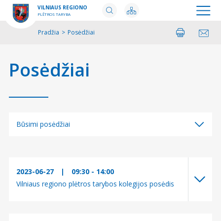
VILNIAUS REGIONO
PLĖTROS TARYBA
Pradžia
>
Posėdžiai
Spausdinti
Pasidalinti
Posėdžiai
Būsimi posėdžiai
Būsimi posėdžiai
Įvykę posėdžiai
2023-06-27
|
09:30 - 14:00
Vilniaus regiono plėtros tarybos kolegijos posėdis