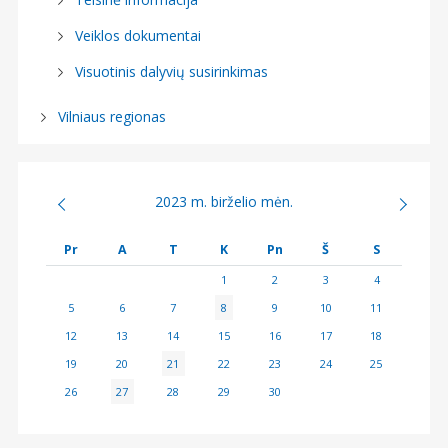
Veiklos dokumentai
Visuotinis dalyvių susirinkimas
Vilniaus regionas
2023 m. birželio mėn.
Pr
A
T
K
Pn
Š
S
1
2
3
4
5
6
7
8
9
10
11
12
13
14
15
16
17
18
19
20
21
22
23
24
25
26
27
28
29
30