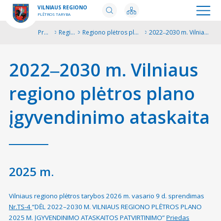
VILNIAUS REGIONO
PLĖTROS TARYBA
Pradžia
>
Regionas
>
Regiono plėtros plano stebėsena
>
2022‒2030 m. Vilniaus regiono plėtros plano įgyvendinimo ataskaita
Spaus
2022‒2030 m. Vilniaus
regiono plėtros plano
įgyvendinimo ataskaita
2025 m.
Vilniaus regiono plėtros tarybos 2026 m. vasario 9 d. sprendimas
Nr.TS-4
“DĖL 2022–2030 M. VILNIAUS REGIONO PLĖTROS PLANO
2025 M. ĮGYVENDINIMO ATASKAITOS PATVIRTINIMO”
Priedas