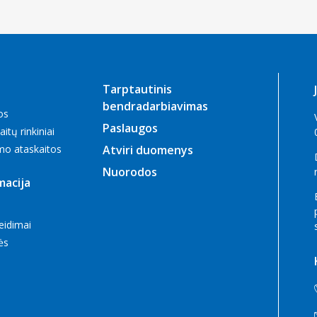
Tarptautinis
bendradarbiavimas
os
Paslaugos
itų rinkiniai
mo ataskaitos
Atviri duomenys
Nuorodos
macija
eidimai
zės