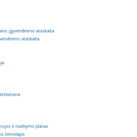
lano įgyvendinimo ataskaita
vendinimo ataskaita
ija
 stebėsena
ncijos ir tvarkymo planas
kos žemėlapis