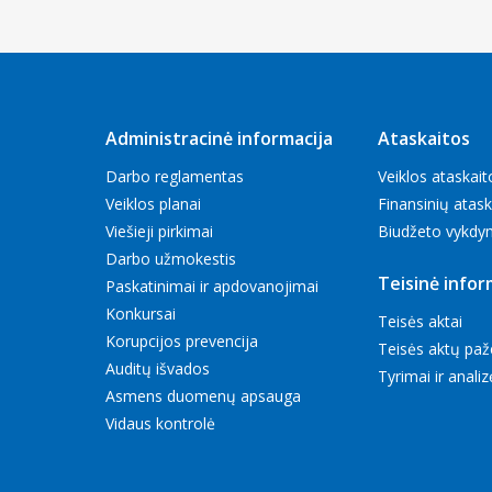
Administracinė informacija
Ataskaitos
Darbo reglamentas
Veiklos ataskait
Veiklos planai
Finansinių ataska
Viešieji pirkimai
Biudžeto vykdy
Darbo užmokestis
Teisinė infor
Paskatinimai ir apdovanojimai
Konkursai
Teisės aktai
Korupcijos prevencija
Teisės aktų paž
Auditų išvados
Tyrimai ir anali
Asmens duomenų apsauga
Vidaus kontrolė