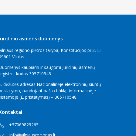
Juridinio asmens duomenys
Vilniaus regiono plėtros taryba, Konstitucijos pr.3, LT
09601 Vilnius
Duomenys kaupiami ir saugomi Juridinių asmenų
registre, kodas 305710548.
E. dėžutės adresas Nacionalinėje elektroninių siuntų
pristatymo, naudojant pašto tinklą, informacinėje
sistemoje (E. pristatymas) – 305710548.
Kontaktai
+37069829265
info@vilniausregionas.lt